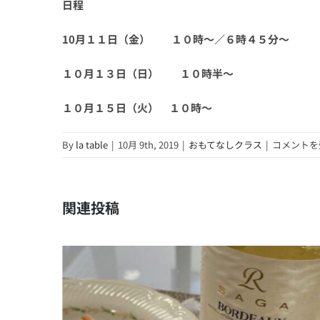
日程
10月１１日（金） １０時～／６時４５分～
１０月１３日（日） １０時半～
１０月１５日（火） １０時～
10
By
la table
|
10月 9th, 2019
|
おもてなしクラス
|
コメントを
月
の
メ
関連投稿
ニ
ュ
ー
は