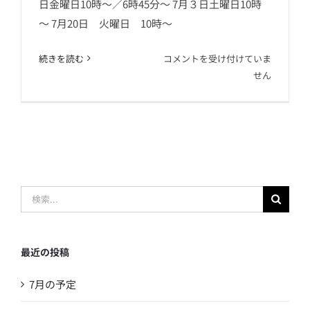
日金曜日10時～／6時45分～ 7月３日土曜日10時
6月のお知らせ
～ 7月20日 火曜日 10時～
6
続きを読む
コメントを受け付けていま
月
せん
の
お
知
ら
せ
は
検
索
…
最近の投稿
7月の予定