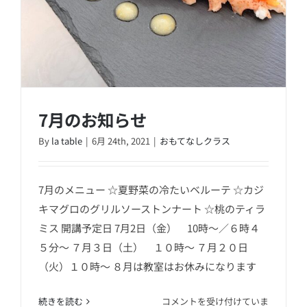
7月のお知らせ
By
la table
|
6月 24th, 2021
|
おもてなしクラス
7月のメニュー ☆夏野菜の冷たいベルーテ ☆カジ
キマグロのグリルソーストンナート ☆桃のティラ
ミス 開講予定日 7月2日（金） 10時～／６時４
7月のお知らせ
５分～ ７月３日（土） １０時～ ７月２０日
（火）１０時～ ８月は教室はお休みになります
7
続きを読む
コメントを受け付けていま