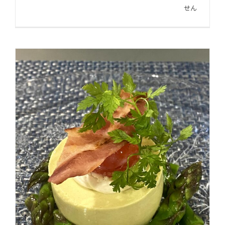
月
せん
の
お
知
ら
せ
は