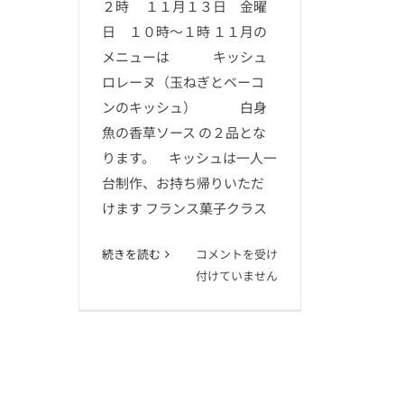
２時 １１月１３日 金曜
日 １０時～１時 １１月の
メニューは キッシュ
ロレーヌ（玉ねぎとベーコ
ンのキッシュ） 白身
魚の香草ソース の２品とな
ります。 キッシュは一人一
台制作、お持ち帰りいただ
けます フランス菓子クラス
11
続きを読む
コメントを受け
月
付けていません
の
予
定
＆
オ