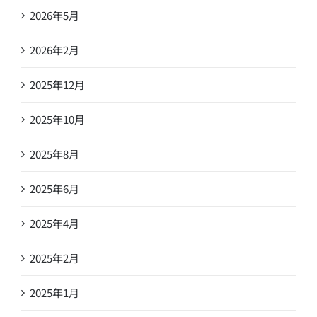
2026年5月
2026年2月
2025年12月
2025年10月
2025年8月
2025年6月
2025年4月
2025年2月
2025年1月