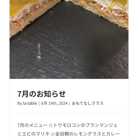
7月のお知らせ
By
la table
|
6月 19th, 2024
|
おもてなしクラス
7月のメニュー ☆トウモロコシのブランマンジェ
とエビのマリネ ☆金目鯛のレモングラスとカレー