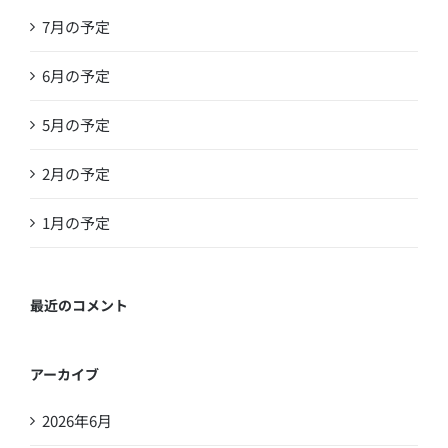
7月の予定
6月の予定
5月の予定
2月の予定
1月の予定
最近のコメント
アーカイブ
2026年6月